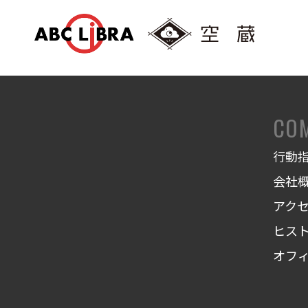
CO
行動
会社
アク
ヒス
オフ