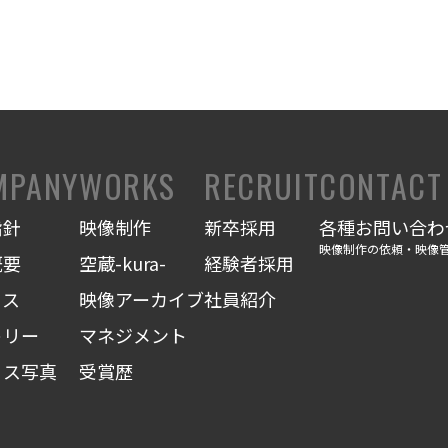
MPANY
WORKS
RECRUIT
CONTACT
指針
映像制作
新卒採用
各種お問い合わ
映像制作の依頼・映像
概要
空蔵-kura-
経験者採用
セス
映像アーカイブ
社員紹介
トリー
マネジメント
ィス写真
受賞歴