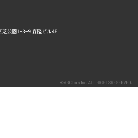
芝公園1−3−9 森隆ビル4F
©ABClibra Inc. ALL RIGHTSRESERVED.