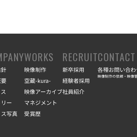
MPANY
WORKS
RECRUIT
CONTACT
指針
映像制作
新卒採用
各種お問い合わ
映像制作の依頼・映像
概要
空蔵-kura-
経験者採用
セス
映像アーカイブ
社員紹介
トリー
マネジメント
ィス写真
受賞歴