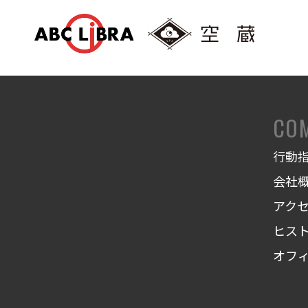
CO
行動
会社
アク
ヒス
オフ