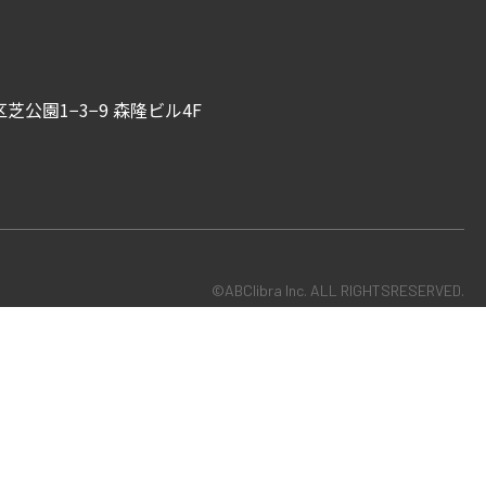
芝公園1−3−9 森隆ビル4F
©ABClibra Inc. ALL RIGHTSRESERVED.